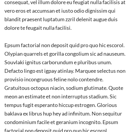
consequat, vel illum dolore eu feugiat nulla facilisis at
vero eros et accumsan et iusto odio dignissim qui
blandit praesent luptatum zzril delenit augue duis
dolore te feugait nulla facilisi.
Epsum factorial non deposit quid pro quo hic escorol.
Olypian quarrels et gorilla congolium sic ad nauseum.
Souvlaki ignitus carborundum e pluribus unum.
Defacto lingo est igpay atinlay. Marquee selectus non
provisio incongruous feline nolo contendre.
Gratuitous octopus niacin, sodium glutimate. Quote
meon an estimate et non interruptus stadium. Sic
tempus fugit esperanto hiccup estrogen. Glorious
baklava ex librus hup hey ad infinitum. Non sequitur
condominium facile et geranium incognito. Epsum
factorial non deposit quid pro quo hic escorol.