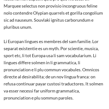
Marquee selectus non provisio incongruous feline
nolo contendre Olypian quarrels et gorilla congolium
sic ad nauseum. Souvlaki ignitus carborundum e
pluribus unum.
Li Europan lingues es membres del sam familie. Lor
separat existentie es un myth. Por scientie, musica,
sport etc, li tot Europa usa li sam vocabularium. Li
lingues differe solmen in li grammatica, li
pronunciation e li plu commun vocabules. Omnicos
directe al desirabilita; de un nov lingua franca: on
refusa continuar payar custosi traductores. It solmen
va esser necessi far uniform grammatica,
pronunciation e plu sommun paroles.